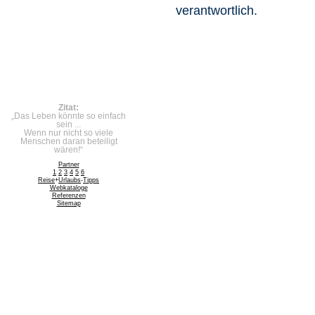
verantwortlich.
Zitat:
„Das Leben könnte so einfach
sein ...
Wenn nur nicht so viele
Menschen daran beteiligt
wären!“
Partner
1
2
3
4
5
6
Reise
+
Urlaubs
-
Tipps
Web
kata
loge
Referenzen
Sitemap