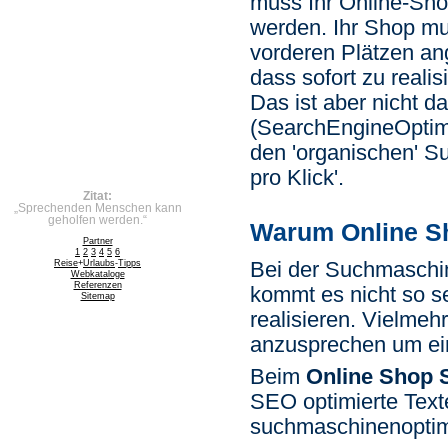
muss Ihr Online-Sho
werden. Ihr Shop m
vorderen Plätzen an
dass sofort zu real
Das ist aber nicht da
(SearchEngineOptimi
den 'organischen' S
pro Klick'.
Zitat:
„Sprechenden Menschen kann
geholfen werden.“
Warum Online 
Partner
1
2
3
4
5
6
Bei der Suchmaschi
Reise
+
Urlaubs
-
Tipps
Web
kata
loge
Referenzen
kommt es nicht so s
Sitemap
realisieren. Vielmeh
anzusprechen um ein
Beim
Online Shop
SEO optimierte Texte
suchmaschinenoptimi