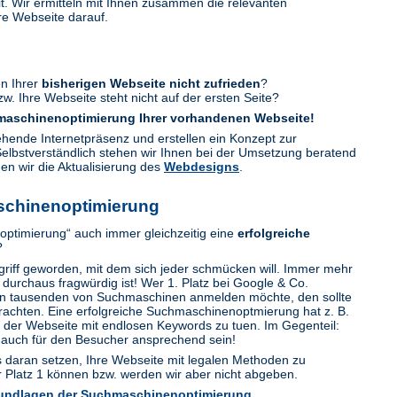
it. Wir ermitteln mit Ihnen zusammen die relevanten
re Webseite darauf.
en Ihrer
bisherigen Webseite nicht zufrieden
?
w. Ihre Webseite steht nicht auf der ersten Seite?
maschinenoptimierung
Ihrer vorhandenen Webseite!
ehende Internetpräsenz und erstellen ein Konzept zur
elbstverständlich stehen wir Ihnen bei der Umsetzung beratend
en wir die Aktualisierung des
Webdesigns
.
schinenoptimierung
ptimierung“ auch immer gleichzeitig eine
erfolgreiche
?
griff geworden, mit dem sich jeder schmücken will. Immer mehr
 durchaus fragwürdig ist! Wer 1. Platz bei Google & Co.
e in tausenden von Suchmaschinen anmelden möchte, den sollte
achten. Eine erfolgreiche Suchmaschinenoptmierung hat z. B.
“ der Webseite mit endlosen Keywords zu tuen. Im Gegenteil:
e auch für den Besucher ansprechend sein!
es daran setzen, Ihre Webseite mit legalen Methoden zu
r Platz 1 können bzw. werden wir aber nicht abgeben.
undlagen der Suchmaschinenoptimierung