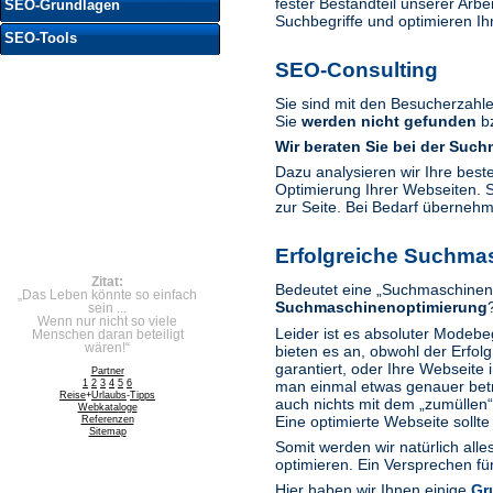
fester Bestandteil unserer Arbe
SEO-Grundlagen
Suchbegriffe und optimieren Ih
SEO-Tools
SEO-Consulting
Sie sind mit den Besucherzahl
Sie
werden nicht gefunden
bz
Wir beraten Sie bei der
Such
Dazu analysieren wir Ihre best
Optimierung Ihrer Webseiten. S
zur Seite. Bei Bedarf übernehm
Erfolgreiche Suchma
Zitat:
Bedeutet eine „Suchmaschineno
„Das Leben könnte so einfach
Suchmaschinenoptimierung
sein ...
Wenn nur nicht so viele
Leider ist es absoluter Modebe
Menschen daran beteiligt
wären!“
bieten es an, obwohl der Erfolg
garantiert, oder Ihre Webseit
Partner
man einmal etwas genauer betr
1
2
3
4
5
6
Reise
+
Urlaubs
-
Tipps
auch nichts mit dem „zumüllen
Web
kata
loge
Eine optimierte Webseite sollt
Referenzen
Sitemap
Somit werden wir natürlich all
optimieren. Ein Versprechen fü
Hier haben wir Ihnen einige
Gr