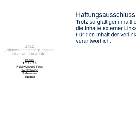
Haftungsausschluss
Trotz sorgfältiger inhalt
die Inhalte externer Link
Für den Inhalt der verlin
verantwortlich.
Zitat:
„Niemand hat gesagt, dass es
leicht werden würde.“
Partner
1
2
3
4
5
6
Reise
+
Urlaubs
-
Tipps
Web
kata
loge
Referenzen
Sitemap