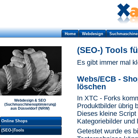
Home
Webdesign
Suchmaschine
(SEO-) Tools f
Es gibt immer mal kle
Webs/ECB - Shop
löschen
In XTC - Forks komm
Webdesign & SEO
Produktbilder übrig b
(Suchmaschinenoptimierung)
aus Düsseldorf (NRW)
Dieses kleine Script
Kategoriebilder und l
Online Shops
Getestet wurde es b
(SEO-)Tools