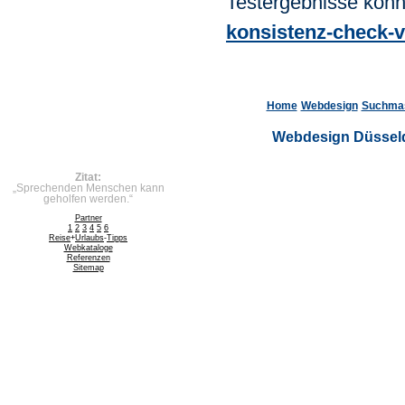
Testergebnisse könn
konsistenz-check-v
Home
Webdesign
Suchmas
Webdesign Düsseld
Zitat:
„Sprechenden Menschen kann
geholfen werden.“
Partner
1
2
3
4
5
6
Reise
+
Urlaubs
-
Tipps
Web
kata
loge
Referenzen
Sitemap