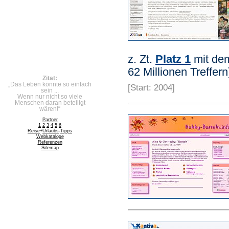
z. Zt.
Platz 1
mit dem
62 Millionen Treffern
Zitat:
„Das Leben könnte so einfach
[Start: 2004]
sein ...
Wenn nur nicht so viele
Menschen daran beteiligt
wären!“
Partner
1
2
3
4
5
6
Reise
+
Urlaubs
-
Tipps
Web
kata
loge
Referenzen
Sitemap